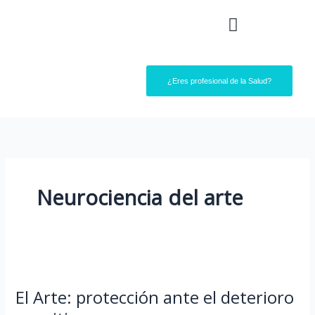
Ir
al
contenido
¿Eres profesional de la Salud?
Neurociencia del arte
El
Arte:
El Arte: protección ante el deterioro
protección
ante