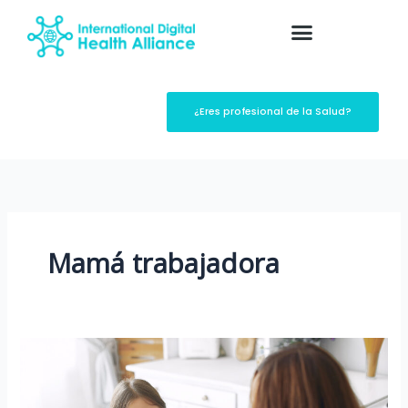
Ir
al
contenido
¿Eres profesional de la Salud?
Mamá trabajadora
El
Arte
de