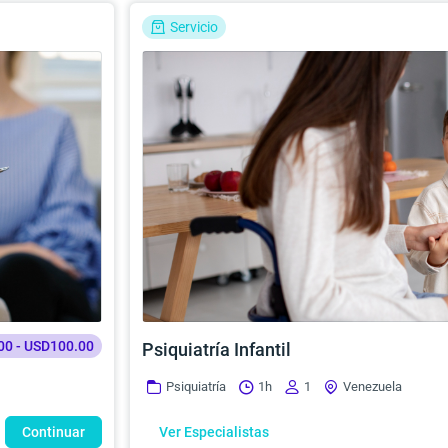
Servicio
00 - USD100.00
Psiquiatría Infantil
Psiquiatría
1h
1
Venezuela
Continuar
Ver Especialistas