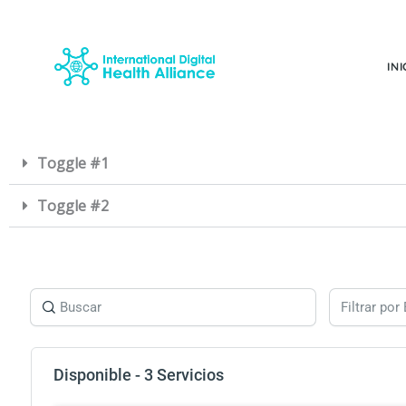
Ir
al
contenido
INI
Toggle #1
Toggle #2
Filtrar por
Disponible - 3 Servicios